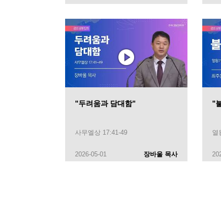
"두려움과 담대함"
"
사무엘상 17:41-49
열왕
2026-05-01
장바울 목사
20