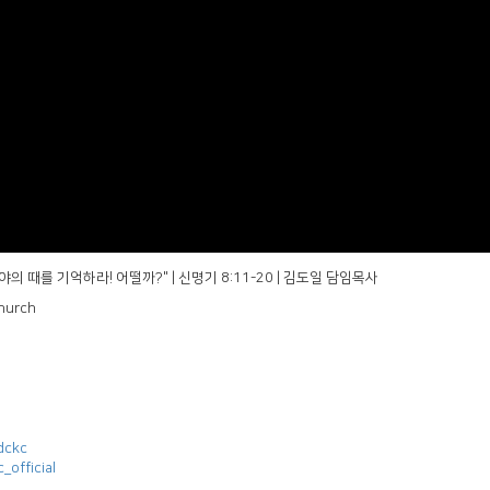
광야의 때를 기억하라! 어떨까?" | 신명기 8:11-20 | 김도일 담임목사
hurch
dckc
official