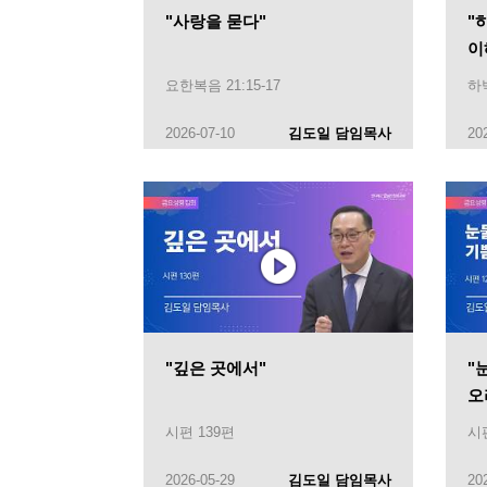
"사랑을 묻다"
"
이
요한복음 21:15-17
하박
2026-07-10
김도일 담임목사
20
"깊은 곳에서"
"
오
시편 139편
시편
2026-05-29
김도일 담임목사
20