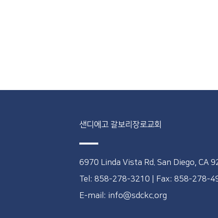
샌디에고 갈보리장로교회
6970 Linda Vista Rd. San Diego, CA 
Tel: 858-278-3210
|
Fax: 858-278-
E-mail: info@sdckc.org