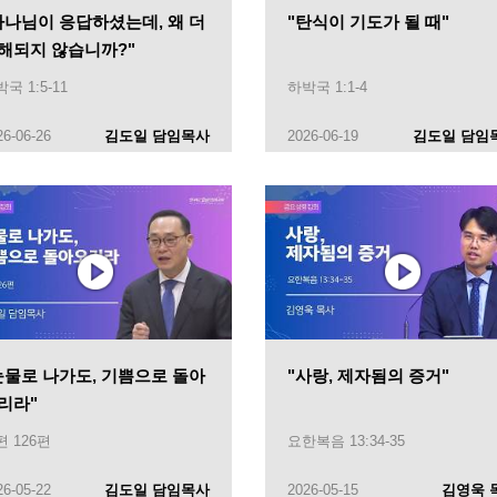
하나님이 응답하셨는데, 왜 더
"탄식이 기도가 될 때"
해되지 않습니까?"
국 1:5-11
하박국 1:1-4
26-06-26
김도일 담임목사
2026-06-19
김도일 담임
눈물로 나가도, 기쁨으로 돌아
"사랑, 제자됨의 증거"
리라"
 126편
요한복음 13:34-35
26-05-22
김도일 담임목사
2026-05-15
김영욱 