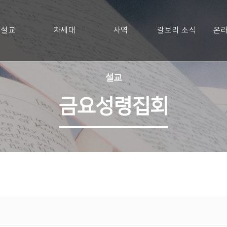
설교
차세대
사역
갈보리 소식
온라
설교
금요성령집회