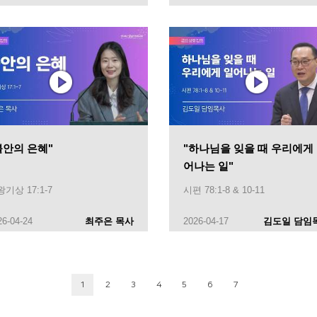
불안의 은혜"
"하나님을 잊을 때 우리에게
어나는 일"
기상 17:1-7
시편 78:1-8 & 10-11
26-04-24
최주은 목사
2026-04-17
김도일 담임
1
2
3
4
5
6
7