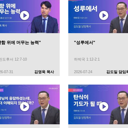
약함 위에 머무는 능력"
"성루에서"
도후서 12:7-10
하박국 1:12-2:1
26-07-31
김영욱 목사
2026-07-24
김도일 담임