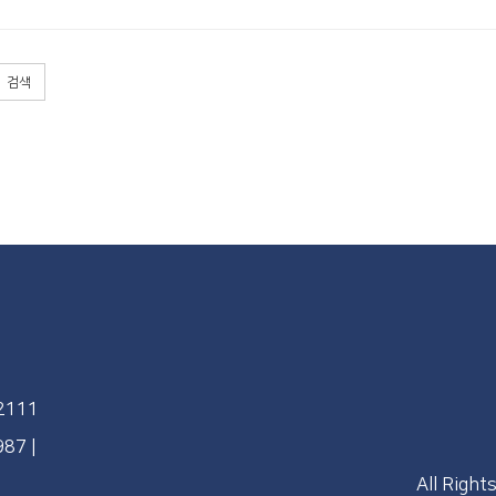
검색
92111
4987
|
All Right