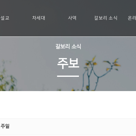
설교
차세대
사역
갈보리 소식
온라
갈보리 소식
주보
째 주일