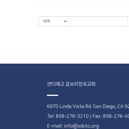
샌디에고 갈보리장로교회
6970 Linda Vista Rd. San Diego, CA 
Tel: 858-278-3210
|
Fax: 858-278-
E-mail: info@sdckc.org